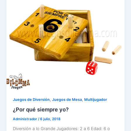
,
,
Juegos de Diversión
Juegos de Mesa
Multijugador
¿Por qué siempre yo?
Administrador
/
6 julio, 2018
Diversión a lo Grande Jugadores: 2 a 6 Edad: 6 o