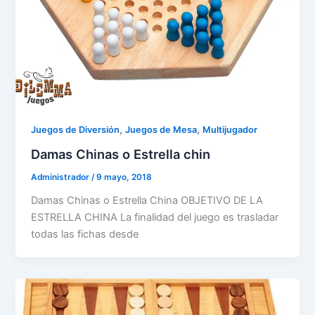
,
,
Juegos de Diversión
Juegos de Mesa
Multijugador
Damas Chinas o Estrella chin
Administrador
/
9 mayo, 2018
Damas Chinas o Estrella China OBJETIVO DE LA
ESTRELLA CHINA La finalidad del juego es trasladar
todas las fichas desde