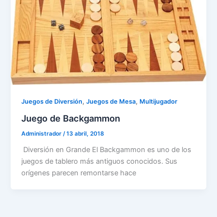
,
,
Juegos de Diversión
Juegos de Mesa
Multijugador
Juego de Backgammon
Administrador
/
13 abril, 2018
Diversión en Grande El Backgammon es uno de los
juegos de tablero más antiguos conocidos. Sus
orígenes parecen remontarse hace