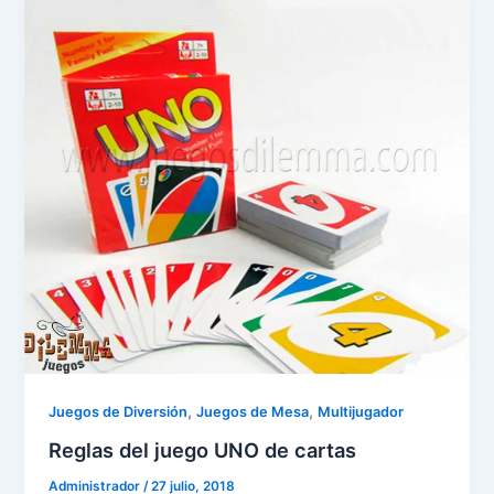
,
,
Juegos de Diversión
Juegos de Mesa
Multijugador
Reglas del juego UNO de cartas
Administrador
/
27 julio, 2018