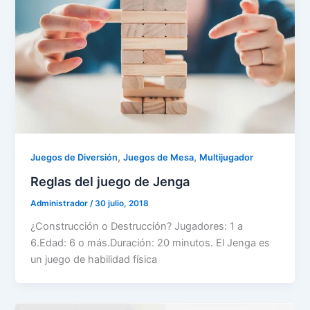
,
,
Juegos de Diversión
Juegos de Mesa
Multijugador
Reglas del juego de Jenga
Administrador
/
30 julio, 2018
¿Construcción o Destrucción? Jugadores: 1 a
6.Edad: 6 o más.Duración: 20 minutos. El Jenga es
un juego de habilidad física