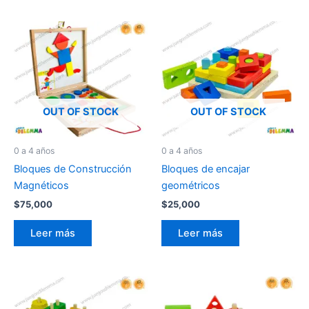
OUT OF STOCK
OUT OF STOCK
0 a 4 años
0 a 4 años
Bloques de Construcción
Bloques de encajar
Magnéticos
geométricos
$
75,000
$
25,000
Leer más
Leer más
Es
pr