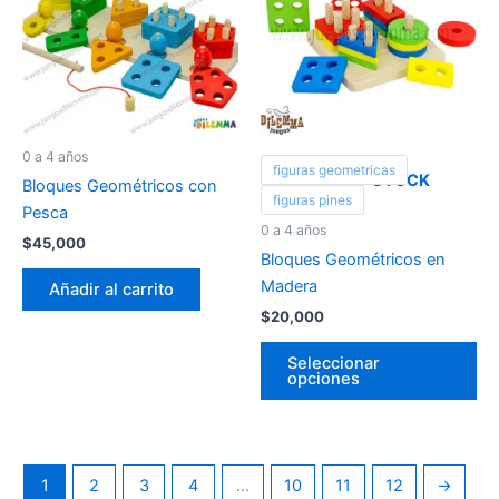
tie
múl
var
La
op
se
0 a 4 años
figuras geometricas
pu
OUT OF STOCK
Bloques Geométricos con
ele
figuras pines
Pesca
en
0 a 4 años
$
45,000
la
Bloques Geométricos en
pá
Madera
Añadir al carrito
de
$
20,000
pr
Seleccionar
opciones
1
2
3
4
…
10
11
12
→