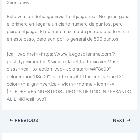
Sanciones
Esta versión del juego invierte el juego real. No quién gana
el primero en llegar a un cierto número de puntos, pero
pierde el juego. El número máximo de puntos puede variar
en este caso, pero son por lo general de 500 puntos.
[call_two href=»https://www.juegosdilemma.com/?
post_type=product&s=uno» label_button=»Ver Más»
class=»call-to-action-two» colorstart=»#ff8c00″
colorend=»#ff8c00″ colortext=»#ffffff» icon_size=»12″
color=»» align=»vertical» width=»normal» icon=»»
]PUEDES VER NUESTROS JUEGOS DE UNO INGRESANDO
AL LINK[/call_two]
PREVIOUS
NEXT