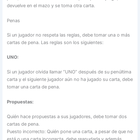
devuelve en el mazo y se toma otra carta.
Penas
Si un jugador no respeta las reglas, debe tomar una o más
cartas de pena. Las reglas son los siguientes:
UNO:
Si un jugador olvida llamar “UNO” después de su penúltima
carta y el siguiente jugador aún no ha jugado su carta, debe
tomar una carta de pena.
Propuestas:
Quién hace propuestas a sus jugadores, debe tomar dos
cartas de pena.
Puesto incorrecto: Quién pone una carta, a pesar de que no
está o una carta incorrecta, debe reanudarla y además,