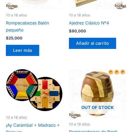
10 a 18 años
10 a 18 años
Ajedrez Clásico Nº4
Rompecabezas Balón
pequeño
$
90,000
$
25,000
Añadir al carrito
Leer más
OUT OF STOCK
10 a 18 años
10 a 18 años
¡Ay Caramba! + Madrazo +
Rompecabezas de Barril