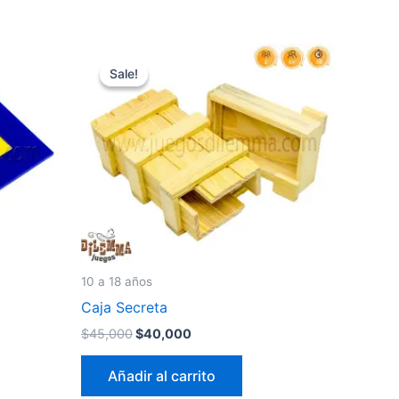
El
El
precio
precio
Sale!
Sale!
original
actual
era:
es:
$45,000.
$40,000.
10 a 18 años
Caja Secreta
$
45,000
$
40,000
Añadir al carrito