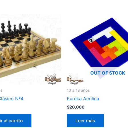
OUT OF STOCK
os
10 a 18 años
Clásico Nº4
Eureka Acrilica
$
20,000
r al carrito
Leer más