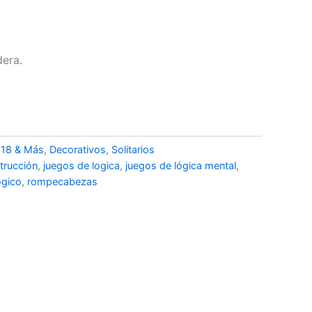
era.
,
18 & Más
,
Decorativos
,
Solitarios
trucción
,
juegos de logica
,
juegos de lógica mental
,
ogico
,
rompecabezas