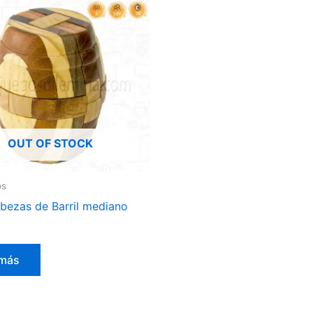
OUT OF STOCK
os
ezas de Barril mediano
 más