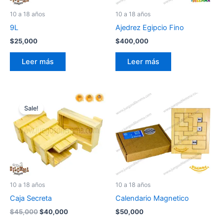
10 a 18 años
10 a 18 años
9L
Ajedrez Egipcio Fino
$
25,000
$
400,000
Leer más
Leer más
El
El
precio
precio
Sale!
original
actual
era:
es:
$45,000.
$40,000.
10 a 18 años
10 a 18 años
Caja Secreta
Calendario Magnetico
$
45,000
$
40,000
$
50,000