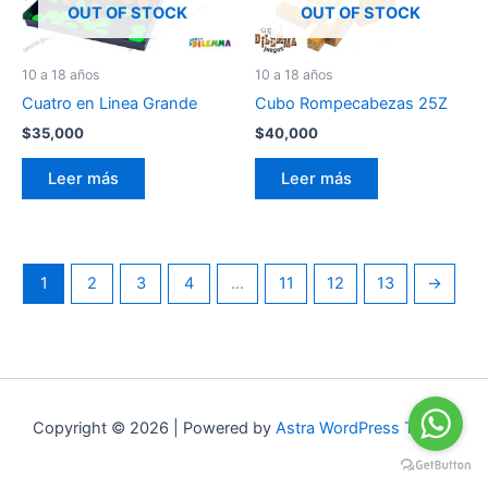
OUT OF STOCK
OUT OF STOCK
10 a 18 años
10 a 18 años
Cuatro en Linea Grande
Cubo Rompecabezas 25Z
$
35,000
$
40,000
Leer más
Leer más
1
2
3
4
…
11
12
13
→
Copyright © 2026 | Powered by
Astra WordPress Theme