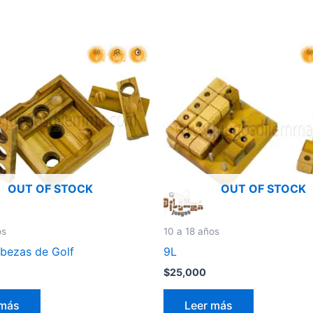
OUT OF STOCK
OUT OF STOCK
10 a 18 años
os
9L
ezas de Golf
$
25,000
Leer más
 más