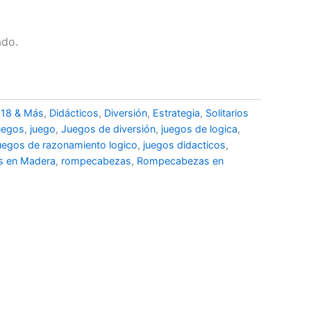
ado.
,
18 & Más
,
Didácticos
,
Diversión
,
Estrategia
,
Solitarios
juegos
,
juego
,
Juegos de diversión
,
juegos de logica
,
uegos de razonamiento logico
,
juegos didacticos
,
s en Madera
,
rompecabezas
,
Rompecabezas en