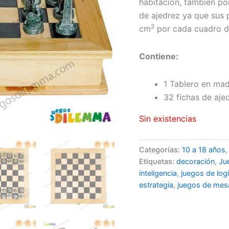
habitación, también po
de ajedrez ya que sus 
2
cm
por cada cuadro de
Contiene:
1 Tablero en ma
32 fichas de aje
Sin existencias
Categorías:
10 a 18 años
Etiquetas:
decoración
,
Ju
inteligencia
,
juegos de log
estrategia
,
juegos de mes