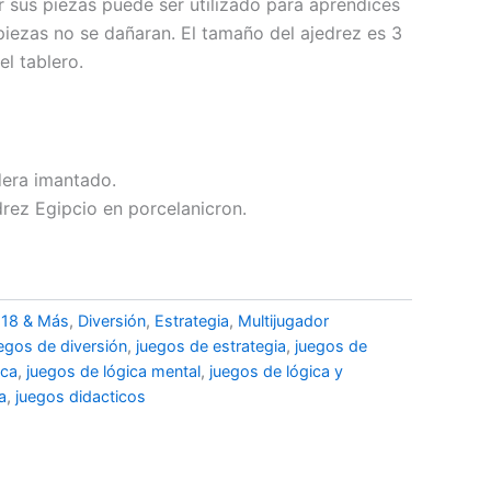
r sus piezas puede ser utilizado para aprendices
piezas no se dañaran. El tamaño del ajedrez es 3
l tablero.
dera imantado.
drez Egipcio en porcelanicron.
,
18 & Más
,
Diversión
,
Estrategia
,
Multijugador
egos de diversión
,
juegos de estrategia
,
juegos de
ica
,
juegos de lógica mental
,
juegos de lógica y
a
,
juegos didacticos