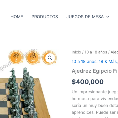
HOME
PRODUCTOS
JUEGOS DE MESA
Inicio
/
10 a 18 años
/ Aje
10 a 18 años
,
18 & Más
Ajedrez Egipcio F
$
400,000
Un impresionante juego
hermoso para viviendas
sería un muy buen detal
aprendices. Puede ser 