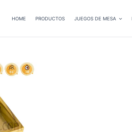
e
ducto
HOME
PRODUCTOS
JUEGOS DE MESA
ne
tiples
iantes.
iones
den
ir
ina
ducto