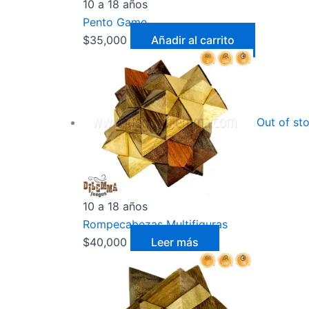
10 a 18 años
Pento Game
$
35,000
Añadir al carrito
Out of st
10 a 18 años
Rompecabezas Multifiguras
$
40,000
Leer más