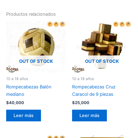
Productos relacionados
OUT OF STOCK
OUT OF STOCK
10 a 18 años
10 a 18 años
Rompecabezas Balón
Rompecabezas Cruz
mediano
Caracol de 9 piezas
$
40,000
$
25,000
Leer más
Leer más
El
El