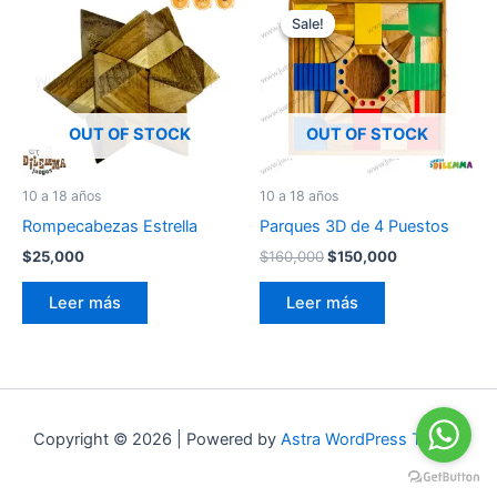
precio
precio
Sale!
Sale!
original
actual
era:
es:
$160,000.
$150,000.
OUT OF STOCK
OUT OF STOCK
10 a 18 años
10 a 18 años
Rompecabezas Estrella
Parques 3D de 4 Puestos
$
25,000
$
160,000
$
150,000
Leer más
Leer más
Copyright © 2026 | Powered by
Astra WordPress Theme