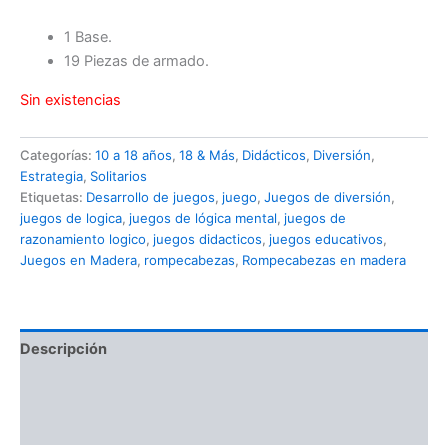
1 Base.
19 Piezas de armado.
Sin existencias
Categorías:
10 a 18 años
,
18 & Más
,
Didácticos
,
Diversión
,
Estrategia
,
Solitarios
Etiquetas:
Desarrollo de juegos
,
juego
,
Juegos de diversión
,
juegos de logica
,
juegos de lógica mental
,
juegos de
razonamiento logico
,
juegos didacticos
,
juegos educativos
,
Juegos en Madera
,
rompecabezas
,
Rompecabezas en madera
Descripción
Información adicional
Valoraciones (0)