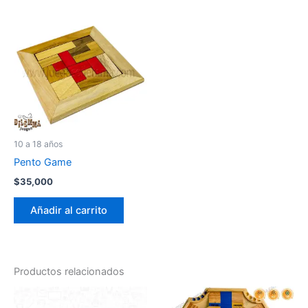
10 a 18 años
Pento Game
$
35,000
Añadir al carrito
Productos relacionados
Es