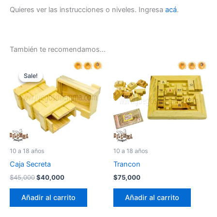
Quieres ver las instrucciones o niveles. Ingresa
acá
.
También te recomendamos…
El
El
precio
precio
Sale!
Sale!
original
actual
era:
es:
$45,000.
$40,000.
10 a 18 años
10 a 18 años
Caja Secreta
Trancon
$
45,000
$
40,000
$
75,000
Añadir al carrito
Añadir al carrito