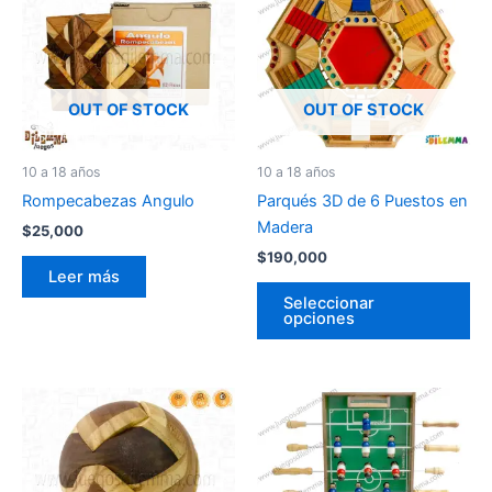
pr
tie
múl
var
La
OUT OF STOCK
OUT OF STOCK
op
se
10 a 18 años
10 a 18 años
pu
Rompecabezas Angulo
Parqués 3D de 6 Puestos en
ele
Madera
$
25,000
en
$
190,000
la
Leer más
pá
Seleccionar
opciones
de
pr