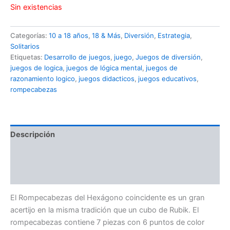
Sin existencias
Categorías:
10 a 18 años
,
18 & Más
,
Diversión
,
Estrategia
,
Solitarios
Etiquetas:
Desarrollo de juegos
,
juego
,
Juegos de diversión
,
juegos de logica
,
juegos de lógica mental
,
juegos de
razonamiento logico
,
juegos didacticos
,
juegos educativos
,
rompecabezas
Descripción
Información adicional
Valoraciones (0)
El Rompecabezas del Hexágono coincidente es un gran
acertijo en la misma tradición que un cubo de Rubik. El
rompecabezas contiene 7 piezas con 6 puntos de color