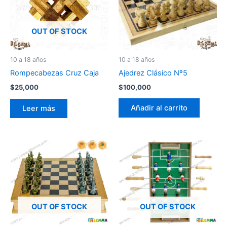
OUT OF STOCK
10 a 18 años
10 a 18 años
Ajedrez Clásico Nº5
Rompecabezas Cruz Caja
$
100,000
$
25,000
Añadir al carrito
Leer más
OUT OF STOCK
OUT OF STOCK