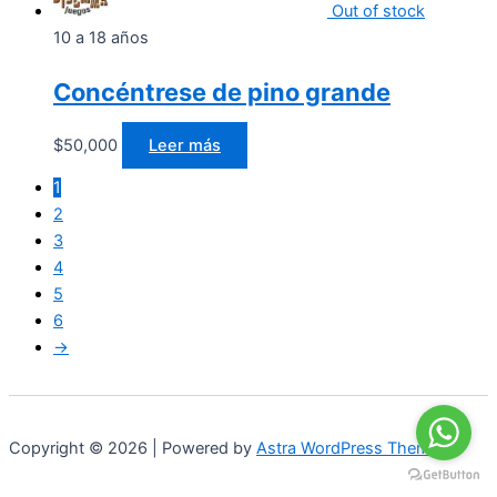
Out of stock
10 a 18 años
Concéntrese de pino grande
$
50,000
Leer más
1
2
3
4
5
6
→
Copyright © 2026 | Powered by
Astra WordPress Theme