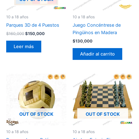
10 a 18 años
10 a 18 años
Parques 3D de 4 Puestos
Juego Concéntrese de
Pingüinos en Madera
$
160,000
$
150,000
$
130,000
Leer más
Añadir al carrito
OUT OF STOCK
OUT OF STOCK
10 a 18 años
10 a 18 años