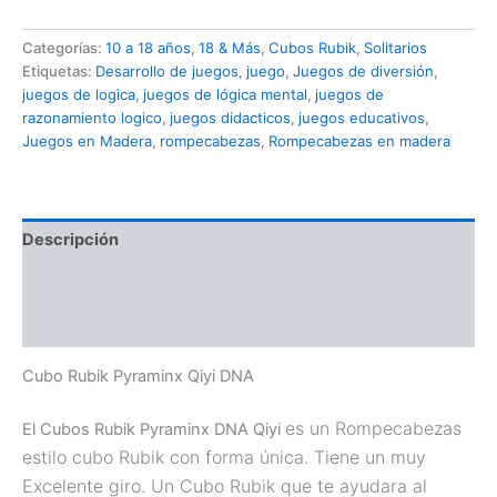
Categorías:
10 a 18 años
,
18 & Más
,
Cubos Rubik
,
Solitarios
Etiquetas:
Desarrollo de juegos
,
juego
,
Juegos de diversión
,
juegos de logica
,
juegos de lógica mental
,
juegos de
razonamiento logico
,
juegos didacticos
,
juegos educativos
,
Juegos en Madera
,
rompecabezas
,
Rompecabezas en madera
Descripción
Información adicional
Valoraciones (0)
Cubo Rubik Pyraminx Qiyi DNA
es un Rompecabezas
El Cubos Rubik Pyraminx DNA Qiyi
estilo cubo Rubik con forma única. Tiene un muy
Excelente giro. Un Cubo Rubik que te ayudara al