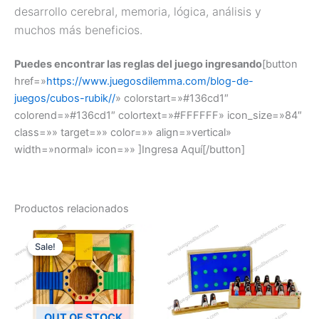
desarrollo cerebral, memoria, lógica, análisis y
muchos más beneficios.
Puedes encontrar las reglas del juego ingresando
[button
href=»
https://www.juegosdilemma.com/blog-de-
juegos/cubos-rubik//
» colorstart=»#136cd1″
colorend=»#136cd1″ colortext=»#FFFFFF» icon_size=»84″
class=»» target=»» color=»» align=»vertical»
width=»normal» icon=»» ]Ingresa Aquí[/button]
Productos relacionados
El
El
precio
precio
Sale!
Sale!
original
actual
era:
es:
$160,000.
$150,000.
OUT OF STOCK