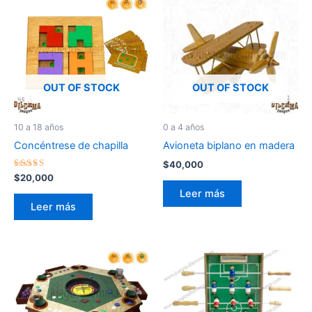
OUT OF STOCK
OUT OF STOCK
0 a 4 años
10 a 18 años
Avioneta biplano en madera
Concéntrese de chapilla
$
40,000
Valorado
$
20,000
con
Leer más
5.00
de 5
Leer más