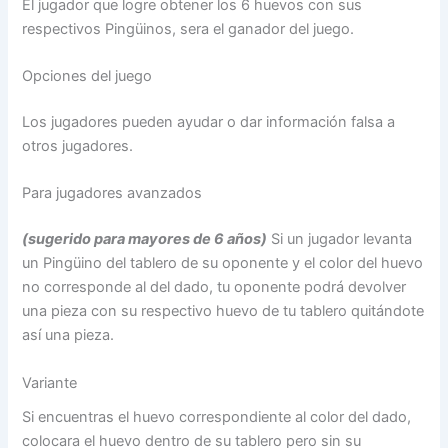
El jugador que logre obtener los 6 huevos con sus
respectivos Pingüinos, sera el ganador del juego.
Opciones del juego
Los jugadores pueden ayudar o dar información falsa a
otros jugadores.
Para jugadores avanzados
(sugerido para mayores de 6 años)
Si un jugador levanta
un Pingüino del tablero de su oponente y el color del huevo
no corresponde al del dado, tu oponente podrá devolver
una pieza con su respectivo huevo de tu tablero quitándote
así una pieza.
Variante
Si encuentras el huevo correspondiente al color del dado,
colocara el huevo dentro de su tablero pero sin su