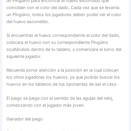
un Pingüino para encontrar el huevo escondido que
coincidan con el color del dado. Cada vez que se levanta
un Pingüino, todos los jugadores deben poder ver el color
del huevo escondido.
Si encuentras el huevo correspondiente al color del dado,
colocara el huevo con su correspondiente Pingüino
ocultándolo dentro de tu tablero, y comenzara el turno del
siguiente jugador.
Recuerda poner atención a la posición en la cual colocan
los otros jugadores los huevos, ya que podrás buscar los
huevos en los tableros de tus oponentes de ser el caso.
El juego se juega con el sentido de las agujas del reloj,
comenzando con el jugador más joven.
Ganador del juego