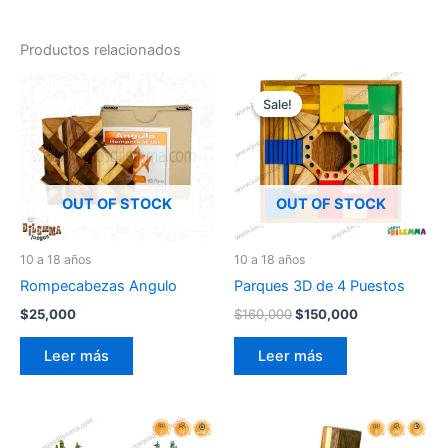
Productos relacionados
El
El
precio
precio
Sale!
Sale!
original
actual
era:
es:
$160,000.
$150,000.
OUT OF STOCK
OUT OF STOCK
10 a 18 años
10 a 18 años
Rompecabezas Angulo
Parques 3D de 4 Puestos
$
25,000
$
160,000
$
150,000
Leer más
Leer más