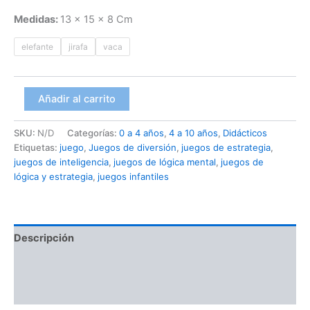
Medidas:
13 x 15 x 8 Cm
elefante
jirafa
vaca
Añadir al carrito
SKU:
N/D
Categorías:
0 a 4 años
,
4 a 10 años
,
Didácticos
Etiquetas:
juego
,
Juegos de diversión
,
juegos de estrategia
,
juegos de inteligencia
,
juegos de lógica mental
,
juegos de
lógica y estrategia
,
juegos infantiles
Descripción
Información adicional
Valoraciones (0)