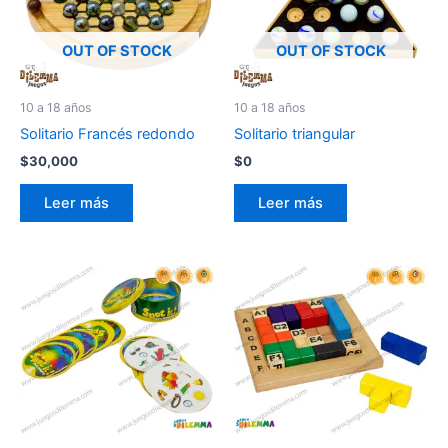
OUT OF STOCK
OUT OF STOCK
10 a 18 años
10 a 18 años
Solitario Francés redondo
Solitario triangular
$
30,000
$
0
Leer más
Leer más
Este
producto
tiene
múltiples
variantes.
Las
opciones
se