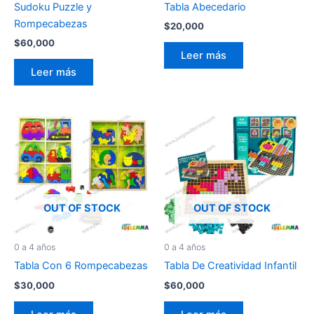
Sudoku Puzzle y
Tabla Abecedario
Rompecabezas
$
20,000
$
60,000
Leer más
Leer más
OUT OF STOCK
OUT OF STOCK
0 a 4 años
0 a 4 años
Tabla Con 6 Rompecabezas
Tabla De Creatividad Infantil
$
30,000
$
60,000