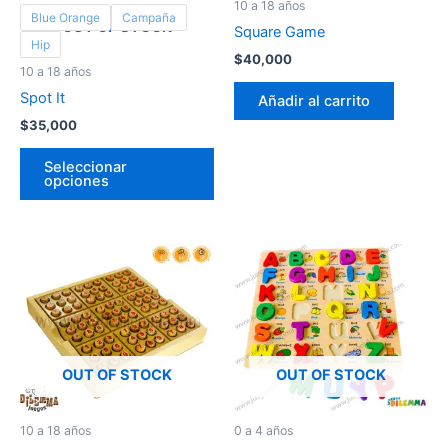
10 a 18 años
Blue Orange
Campaña
pueden
OUT OF STOCK
Square Game
elegir
Hip
$
40,000
en
10 a 18 años
la
Spot It
Añadir al carrito
página
$
35,000
de
producto
Seleccionar
opciones
OUT OF STOCK
OUT OF STOCK
10 a 18 años
0 a 4 años