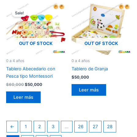
El
El
precio
precio
Sale!
original
actual
era:
es:
$60,000.
$50,000.
OUT OF STOCK
OUT OF STOCK
0 a 4 años
0 a 4 años
Tablero Abecedario con
Tablero de Granja
Pesca tipo Montessori
$
50,000
$
60,000
$
50,000
Leer más
Leer más
←
1
2
3
…
26
27
28