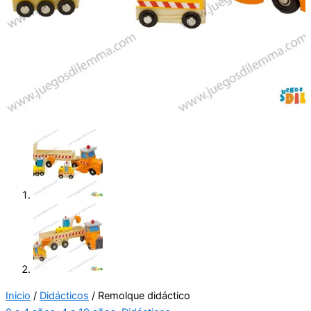
Inicio
/
Didácticos
/ Remolque didáctico