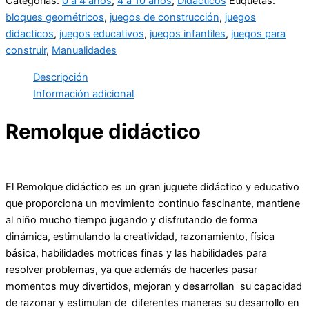
Categorías:
0 a 4 años
,
4 a 10 años
,
Didácticos
Etiquetas:
bloques geométricos
,
juegos de construcción
,
juegos
didacticos
,
juegos educativos
,
juegos infantiles
,
juegos para
construir
,
Manualidades
Descripción
Información adicional
Remolque didáctico
El Remolque didáctico es un gran juguete didáctico y educativo
que proporciona un movimiento continuo fascinante, mantiene
al niño mucho tiempo jugando y disfrutando de forma
dinámica, estimulando la creatividad, razonamiento, física
básica, habilidades motrices finas y las habilidades para
resolver problemas, ya que además de hacerles pasar
momentos muy divertidos, mejoran y desarrollan su capacidad
de razonar y estimulan de diferentes maneras su desarrollo en