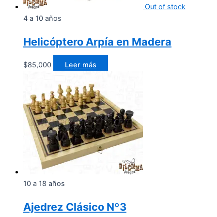
Out of stock
4 a 10 años
Helicóptero Arpía en Madera
$
85,000
Leer más
10 a 18 años
Ajedrez Clásico Nº3