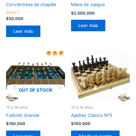
Concéntrese de chapilla
Mesa de Juegos
$
2,500,000
Valorado
$
20,000
con
Leer más
5.00
de 5
Leer más
OUT OF STOCK
10 a 18 años
10 a 18 años
Ajedrez Clásico Nº5
Futbolín Grande
$
100,000
$
150,000