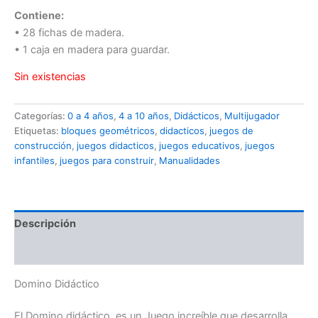
Contiene:
• 28 fichas de madera.
• 1 caja en madera para guardar.
Sin existencias
Categorías:
0 a 4 años
,
4 a 10 años
,
Didácticos
,
Multijugador
Etiquetas:
bloques geométricos
,
didacticos
,
juegos de
construcción
,
juegos didacticos
,
juegos educativos
,
juegos
infantiles
,
juegos para construir
,
Manualidades
Descripción
Información adicional
Domino Didáctico
El Domino didáctico, es un Juego increíble que desarrolla