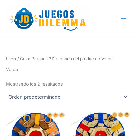
Skip
to
content
Inicio
/ Color Parques 3D redondo del producto / Verde
Verde
Mostrando los 2 resultados
Este
Es
producto
pr
tiene
tie