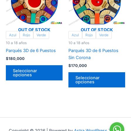
múltiples
múl
variantes.
var
Las
La
opciones
op
se
se
OUT OF STOCK
OUT OF STOCK
Azul
Rojo
Verde
Azul
Rojo
Verde
pueden
pu
elegir
ele
10 a 18 años
10 a 18 años
en
en
Parqués 3D de 6 Puestos
Parqués 3D de 6 Puestos
la
la
Sin Corona
$
180,000
página
pá
$
170,000
Seleccionar
de
de
opciones
Seleccionar
producto
pr
opciones
Copyright © 2026 | Powered by
Astra WordPress Theme