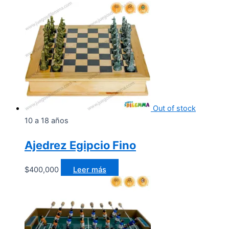
Out of stock
10 a 18 años
Ajedrez Egipcio Fino
$
400,000
Leer más